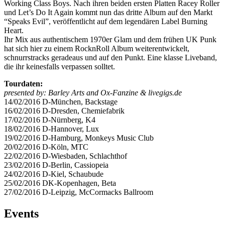
Working Class Boys. Nach ihren beiden ersten Platten Racey Roller
und Let’s Do It Again kommt nun das dritte Album auf den Markt
“Speaks Evil”, veröffentlicht auf dem legendären Label Burning
Heart.
Ihr Mix aus authentischem 1970er Glam und dem frühen UK Punk
hat sich hier zu einem RocknRoll Album weiterentwickelt,
schnurrstracks geradeaus und auf den Punkt. Eine klasse Liveband,
die ihr keinesfalls verpassen solltet.
Tourdaten:
presented by: Barley Arts and Ox-Fanzine & livegigs.de
14/02/2016 D-München, Backstage
16/02/2016 D-Dresden, Chemiefabrik
17/02/2016 D-Nürnberg, K4
18/02/2016 D-Hannover, Lux
19/02/2016 D-Hamburg, Monkeys Music Club
20/02/2016 D-Köln, MTC
22/02/2016 D-Wiesbaden, Schlachthof
23/02/2016 D-Berlin, Cassiopeia
24/02/2016 D-Kiel, Schaubude
25/02/2016 DK-Kopenhagen, Beta
27/02/2016 D-Leipzig, McCormacks Ballroom
Events