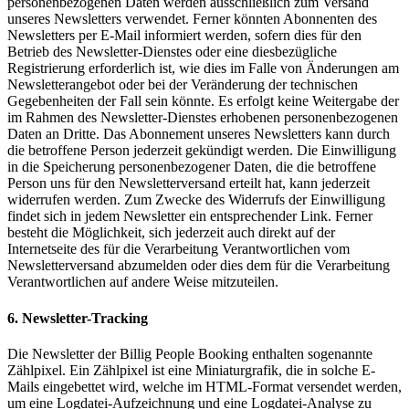
personenbezogenen Daten werden ausschließlich zum Versand
unseres Newsletters verwendet. Ferner könnten Abonnenten des
Newsletters per E-Mail informiert werden, sofern dies für den
Betrieb des Newsletter-Dienstes oder eine diesbezügliche
Registrierung erforderlich ist, wie dies im Falle von Änderungen am
Newsletterangebot oder bei der Veränderung der technischen
Gegebenheiten der Fall sein könnte. Es erfolgt keine Weitergabe der
im Rahmen des Newsletter-Dienstes erhobenen personenbezogenen
Daten an Dritte. Das Abonnement unseres Newsletters kann durch
die betroffene Person jederzeit gekündigt werden. Die Einwilligung
in die Speicherung personenbezogener Daten, die die betroffene
Person uns für den Newsletterversand erteilt hat, kann jederzeit
widerrufen werden. Zum Zwecke des Widerrufs der Einwilligung
findet sich in jedem Newsletter ein entsprechender Link. Ferner
besteht die Möglichkeit, sich jederzeit auch direkt auf der
Internetseite des für die Verarbeitung Verantwortlichen vom
Newsletterversand abzumelden oder dies dem für die Verarbeitung
Verantwortlichen auf andere Weise mitzuteilen.
6. Newsletter-Tracking
Die Newsletter der Billig People Booking enthalten sogenannte
Zählpixel. Ein Zählpixel ist eine Miniaturgrafik, die in solche E-
Mails eingebettet wird, welche im HTML-Format versendet werden,
um eine Logdatei-Aufzeichnung und eine Logdatei-Analyse zu