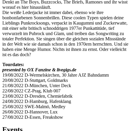
Denkt an The Boys, Buzzcocks, The Briefs, Ramones und ihr wisst
worauf es hier hinausläuft.
Die weiße Lederjacke ist immer dabei, ebenso wie ihre
bonbonfarbenen Sonnenbrillen. Diese coolen Typen spielen deine
Lieblings Punkrocksongs, verpackt in Kaugummi und Zuckerwatte,
mit einer sehr britisch schnoddrigen 1977er Punkattitüde, tief
verwurzelt im Pubrock und Glam, und treiben das Songwriting zu
totaler Perfektion. Sie singen über die gleichen sozialen Missstände
in der Welt wie sie damals schon in den 1970ern herrschten. Und sie
haben eine Menge Humor. Nichts ist ihnen zu ernst. Oder vielleicht
ist es das doch?
Tourdates:
presented by OX Fanzine & livegigs.de
19/08/2022 D-Wermelskirchen, 30 Jahre AJZ Bahndamm
20/08/2022 D-Stuttgart, Goldmarks
21/08/2022 D-München, Unter Deck
22/08/2022 CZ-Prag, Klub 007
23/08/2022 D-Dresden, Chemiefabrik
24/08/2022 D-Hamburg, Hafenklang
25/08/2022 SWE-Malmö, Medley
26/08/2022 D-Hannover, Lux
27/08/2022 D-Essen, Freakshow
Events