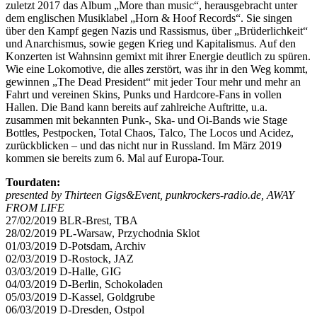
zuletzt 2017 das Album „More than music“, herausgebracht unter
dem englischen Musiklabel „Horn & Hoof Records“. Sie singen
über den Kampf gegen Nazis und Rassismus, über „Brüderlichkeit“
und Anarchismus, sowie gegen Krieg und Kapitalismus. Auf den
Konzerten ist Wahnsinn gemixt mit ihrer Energie deutlich zu spüren.
Wie eine Lokomotive, die alles zerstört, was ihr in den Weg kommt,
gewinnen „The Dead President“ mit jeder Tour mehr und mehr an
Fahrt und vereinen Skins, Punks und Hardcore-Fans in vollen
Hallen. Die Band kann bereits auf zahlreiche Auftritte, u.a.
zusammen mit bekannten Punk-, Ska- und Oi-Bands wie Stage
Bottles, Pestpocken, Total Chaos, Talco, The Locos und Acidez,
zurückblicken – und das nicht nur in Russland. Im März 2019
kommen sie bereits zum 6. Mal auf Europa-Tour.
Tourdaten:
presented by Thirteen Gigs&Event, punkrockers-radio.de, AWAY
FROM LIFE
27/02/2019 BLR-Brest, TBA
28/02/2019 PL-Warsaw, Przychodnia Sklot
01/03/2019 D-Potsdam, Archiv
02/03/2019 D-Rostock, JAZ
03/03/2019 D-Halle, GIG
04/03/2019 D-Berlin, Schokoladen
05/03/2019 D-Kassel, Goldgrube
06/03/2019 D-Dresden, Ostpol