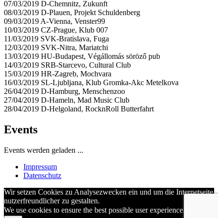
07/03/2019 D-Chemnitz, Zukunft
08/03/2019 D-Plauen, Projekt Schuldenberg
09/03/2019 A-Vienna, Venster99
10/03/2019 CZ-Prague, Klub 007
11/03/2019 SVK-Bratislava, Fuga
12/03/2019 SVK-Nitra, Mariatchi
13/03/2019 HU-Budapest, Végállomás söröző pub
14/03/2019 SRB-Starcevo, Cultural Club
15/03/2019 HR-Zagreb, Mochvara
16/03/2019 SL-Ljubljana, Klub Gromka-Akc Metelkova
26/04/2019 D-Hamburg, Menschenzoo
27/04/2019 D-Hameln, Mad Music Club
28/04/2019 D-Helgoland, RocknRoll Butterfahrt
Events
Events werden geladen ...
Impressum
Datenschutz
Wir setzen Cookies zu Analysezwecken ein und um die Internetseite
nutzerfreundlicher zu gestalten.
We use cookies to ensure the best possible user experience.
OK